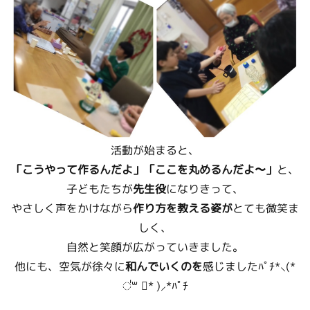
活動が始まると、
「こうやって作るんだよ」「ここを丸めるんだよ〜」
と、
子どもたちが
先生役
になりきって、
やさしく声をかけながら
作り方を教える姿が
とても微笑ま
しく、
自然と笑顔が広がっていきました。
他にも、空気が徐々に
和んでいくのを
感じましたﾊﾟﾁ*⸜(*
॑꒳ ॑* )⸝*ﾊﾟﾁ