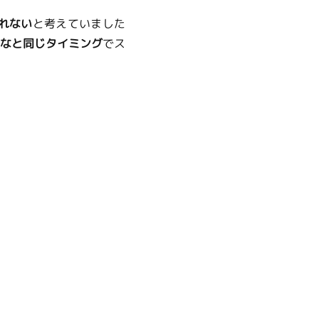
れない
と考えていました
なと同じタイミング
でス