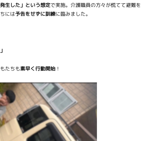
発生した」という想定
で実施。介護職員の方々が慌てて避難を
ちには
予告をせずに訓練
に臨みました。
」
もたちも
素早く行動開始
！