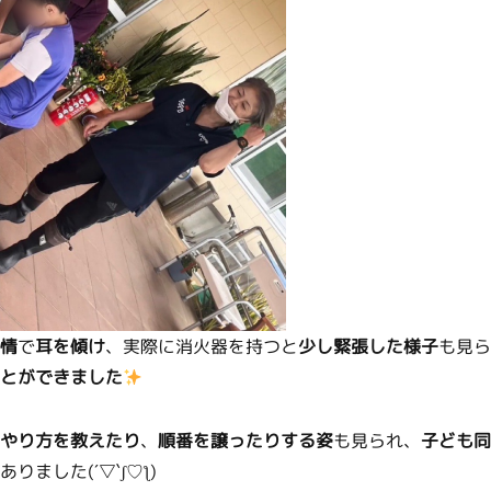
情
で
耳を傾け
、実際に消火器を持つと
少し緊張した様子
も見ら
とができました
やり方を教えたり
、
順番を譲ったりする姿
も見られ、
子ども同
りました(´▽`ʃ♡ƪ)