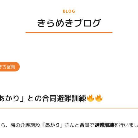
BLOG
きらめきブログ
き古堅南
あかり」との合同避難訓練
から、隣の介護施設
「あかり」
さんと
合同
で
避難訓練
を行いま