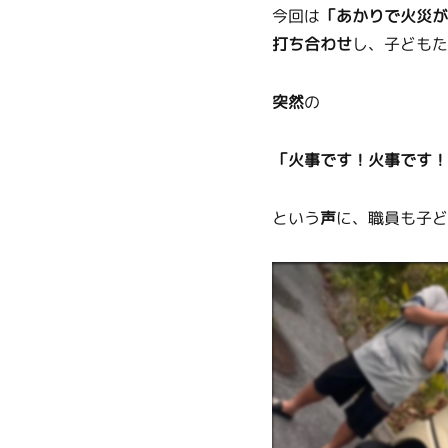
今回は
「あかりで火災が
打ち合わせ
し、子どもた
突然
の
「火事です！火事です！
という
声
に、職員も子ど