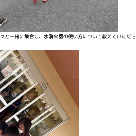
々と一緒に
集合
し、
水消火器の使い方
について教えていただき