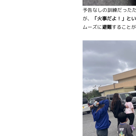
予告なしの訓練だった
が、
「火事だよ！」とい
ムーズに
避難
することが