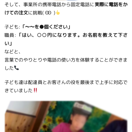
そして、事業所の携帯電話から固定電話に
実際に電話をか
けての注文
に挑戦( Ꙭ )
子ども:
「〜〜を●個ください」
職員:
「はい、○○円になります。お名前を教えて下さ
い」
などと、
言葉でのやりとりや電話の使い方を体験することができま
した
子ども達は配達員とお客さんの役を最後まで上手に対応で
きていました