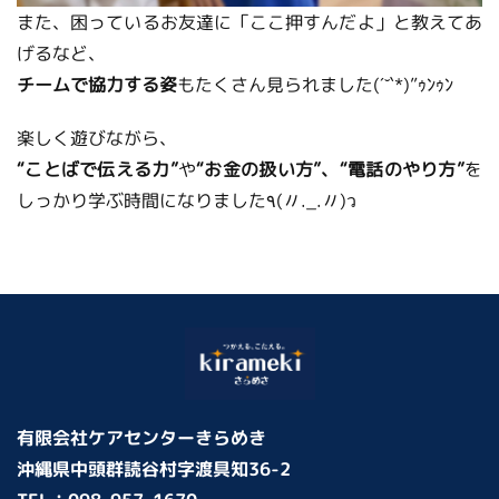
また、困っているお友達に「ここ押すんだよ」と教えてあ
げるなど、
チームで協力する姿
もたくさん見られました(´˘`*)”ｩﾝｩﾝ
楽しく遊びながら、
“ことばで伝える力”
や
を
しっかり学ぶ時間になりました٩(〃._.〃)ว
有限会社ケアセンターきらめき
沖縄県中頭群読谷村字渡具知36-2