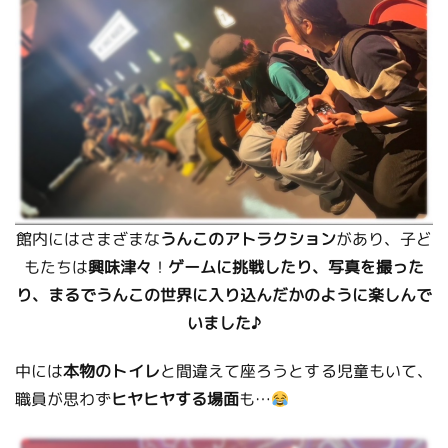
館内にはさまざまな
うんこのアトラクション
があり、子ど
もたちは
興味津々
！
ゲームに挑戦したり、写真を撮った
り、まるでうんこの世界に入り込んだかのように楽しんで
いました♪
中には
本物のトイレ
と間違えて座ろうとする児童もいて、
職員が思わず
ヒヤヒヤする場面
も…