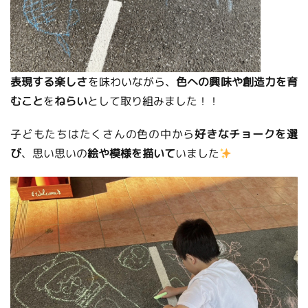
表現する楽しさ
を味わいながら、
色への興味や創造力を育
むこと
を
ねらい
として取り組みました！！
子どもたちはたくさんの色の中から
好きなチョークを選
び
、思い思いの
絵や模様を描いて
いました