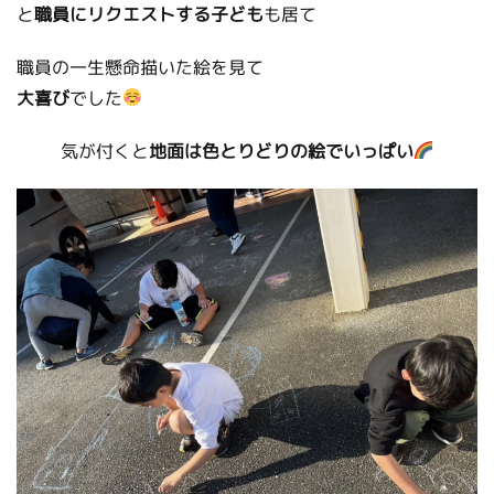
と
職員にリクエストする子ども
も居て
職員の一生懸命描いた絵を見て
大喜び
でした
気が付くと
地面は色とりどりの絵でいっぱい