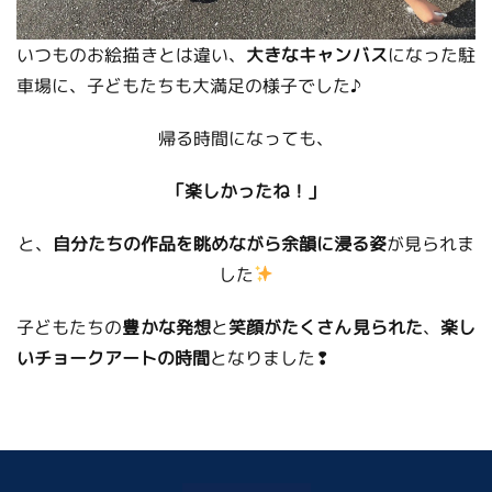
いつものお絵描きとは違い、
大きなキャンバス
になった駐
車場に、子どもたちも大満足の様子でした♪
帰る時間になっても、
「楽しかったね！」
と、
自分たちの作品を眺めながら余韻に浸る姿
が見られま
した
子どもたちの
豊かな発想
と
笑顔がたくさん見られた
、
楽し
いチョークアートの時間
となりました❢