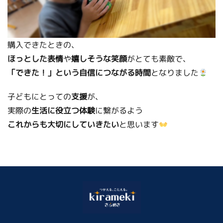
購入できたときの、
ほっとした表情
や
嬉しそうな笑顔
がとても素敵で、
「できた！」という自信につながる時間
となりました
子どもにとっての
支援
が、
実際の
生活に役立つ体験
に繋がるよう
これからも大切にしていきたい
と思います