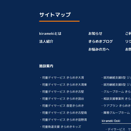
サイトマップ
kiramekiとは
お知らせ
ご
法人紹介
きらめきブログ
リ
お悩みの方へ
お
施設案内
・児童デイサービス きらめき大湾
・就労継続支援B型 ジ
・児童デイサービス きらめき大湾東
・就労継続支援B型 ジ
・児童デイサービス きらめき古堅
・グループホーム き
・児童デイサービス きらめき読谷
・相談支援事業所 き
・児童デイサービス 首里きらめき
・ケアプラン きらめ
・児童デイサービス きらめき古堅南
・障害グループホーム ki
・児童デイサービス きらめき宜野湾
kirameki Ooki
・児童発達支援 きらめきキッズ
・デイサービス ケ