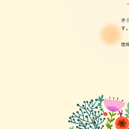
き
す
地