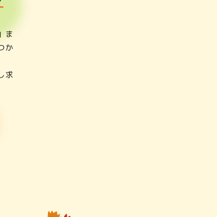
」ま
つか
し求