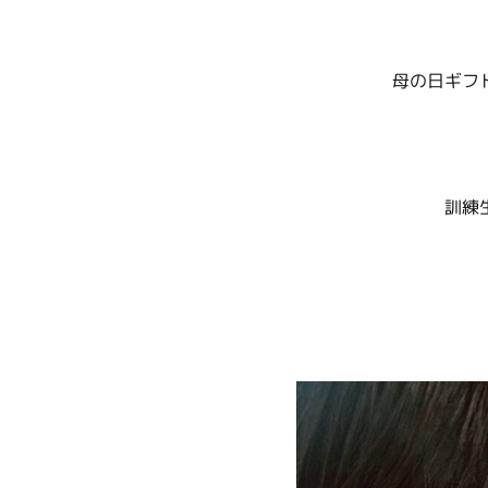
母の日ギフ
訓練