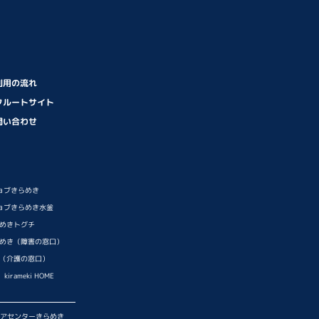
利用の流れ
クルートサイト
問い合わせ
ョブきらめき
ョブきらめき水釜
らめきトグチ
らめき（障害の窓口）
き（介護の窓口）
rameki HOME
アセンターきらめき