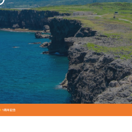
グ
1周年記念