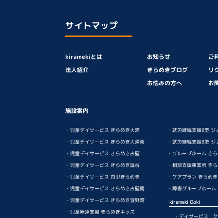
サイトマップ
kiramekiとは
お知らせ
ご
法人紹介
きらめきブログ
リ
お悩みの方へ
お
施設案内
・児童デイサービス きらめき大湾
・就労継続支援B型 ジ
・児童デイサービス きらめき大湾東
・就労継続支援B型 ジ
・児童デイサービス きらめき古堅
・グループホーム き
・児童デイサービス きらめき読谷
・相談支援事業所 き
・児童デイサービス 首里きらめき
・ケアプラン きらめ
・児童デイサービス きらめき古堅南
・障害グループホーム ki
・児童デイサービス きらめき宜野湾
kirameki Ooki
・児童発達支援 きらめきキッズ
・デイサービス ケ