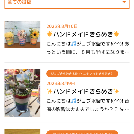
2023年8月16日
ハンドメイドきらめき
こんにちは
ジョブ水釜です!(^^)! あ
っという間に、８月も半ばになりまし
た！ 早くも、夏休みも終わりに近づい
ています。自由研究・工作は終わりま
ジョブきらめき水釜（ハンドメイドきらめき）
した
2023年8月9日
か?
ハンドメイドきらめき
こんにちは
ジョブ水釜です!(^^)! 台
風の影響は大丈夫でしょうか？？ 先週
本日も、元気な子供たちが
はジョブ水釜も台風の影響を受け、半
来店！ワークショップで、カラーサン
日のみの営業だったり、 丸々1日営業
ド・引き出し付き本棚・ポーチ作りに