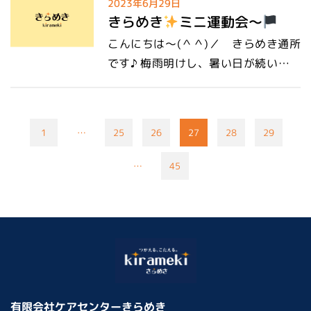
2023年6月29日
ならないように注意しましょう(^^;)
まり食べた事のない缶詰に みんな興味
きらめき
ミニ運動会～
さて今日は、『サイドテーブルを作っ
津々
味は、美味しかったかな？
こんにちは～(＾＾)／ きらめき通所
てほしい！』 とのオーダーが入り、我
～大人気「おやつ作り」～ 『ピザづく
です♪ 梅雨明けし、暑い日が続いてい
らの木工班が出動！
職人気質の棟
り』 たくさんのトッピングに 「どれ
ますね
通所では、冷たい麦茶も飲
梁！ 外での作業がほとんどで、水分補
にしようかな～？」と 迷う子ども達も
みながら暑さをしのいでいます
先
給と休憩を入れながら 「あーでもな
いれば・・・ 全部のっける子も！
日、きらめき大湾・きらめき大湾東の
い。」「こーでもない」と何度も試行
（笑） オリジナルピザかんせーい
1
…
25
26
27
28
29
子供たちを招待して きらめき
ミニ
錯誤。 その甲斐あってお客様の、満足
みんなで仲良く、食べました
運動会を開催しました～(＾Ⅴ＾)／＼
いくサイドテーブルが出来上がりまし
…
45
『タコライスづくり』 買い出しも子
(・V・) 開会の言葉は子供たち代表か
た
帰りに、「作ってくれて、あり
ども達が実施！ 普段からお手伝いをし
らの「えいえいお～
」の掛け声♪ 元
がとうね！」と言うと、棟梁がニコっ
ているのか 手慣れている様子
そ
気いっぱいでスタートしました
１
とした顔が印象的でした(*´▽｀*)
れぞれ担当に分かれて、作業開始！ み
つ目の競技は、前日に通所の皆さんで
んな集中して取り組んでいます
力
手作りした新聞ボールで玉入れ～♫ ス
を合わせて作ったタコライスは 絶品で
タッフの「よ～い、スタート
」の掛
した
～児童館交流～ 様々な児
け声でカゴを狙ってボールを…ぽいっ
童館にお邪魔させていただき 児童館交
有限会社ケアセンターきらめき