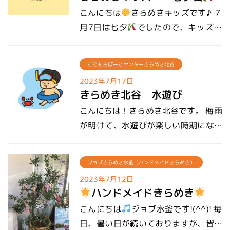
でる顔がとても楽しそうでした(^^♪
では、今年もワークショップを開催し
こんにちは
きらめきキッズです♪ ７
まーす(^O^)／ 『引き出し付き本棚』
月7日は七夕
でしたので、キッズで
『カラーサンド』『推し活グッズ』等
の七夕会をご紹介します！ 少し早めの
ご用意しています(^^♪ ポーチの中に
６月下旬にきらめきキッズの児童に沢
は写真も入れられるので、お気に入り
こどもさぽーとセンターきらめき北谷
山の願い事を短冊に書いてもらい飾り
の写真があればご持参ください
ジ
2023年7月17日
ました
七夕当日は、とてもとても
きらめき北谷 水遊び
ョブ水釜で一緒に楽しくワークショッ
可愛い織姫になって来所してくれまし
プしませんか？(⋈◍＞◡＜◍)。✧♡
こんにちは！きらめき北谷です。 梅雨
た
そして、午前の活動ではキッズ
が明けて、水遊びが楽しい時期になっ
の皆で七夕のお菓子作り♪ お星さま形
てきました。 先日、きらめき北谷では
のカラースプレーやチョコで可愛く飾
新しくオープンした児童デイサービス
り付け
皆で作ったおやつを沢山食
ジョブきらめき水釜（ハンドメイドきらめき）
きらめき宜野湾に遊びに行きました。
べました！(´～｀)ﾓｸﾞﾓｸﾞ 美味しいおや
2023年7月12日
素敵なお庭に噴水型のプールや水鉄
つを食べて七夕の絵本を見て児童もス
ハンドメイドきらめき
砲、水風船などで沢山遊びました。 今
タッフも楽しい七夕が過ごせました
こんにちは
ジョブ水釜です!(^^)! 毎
回の水遊びの目的は ・水に触れる事
日、暑い日が続いておりますが、皆さ
で、冷たさや水圧を感じるなど身体の
２０２３七夕会
これからもっと