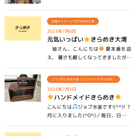
ま、いかがお過ごしでしょうか？ 気温
色々な所に刺激を与える！ ・陸上では
熱い夏がやってきますねι(´Д｀υ)ｱﾂｨｰ
が高く、日中を通し暑さが増していま
感じる事のできない、水中ならではの
そろそろ、なが～い夏休みが始まりま
すので、こまめな水分補給を 心がけま
児童デイサービスきらめき大湾
身体の動かし方を感じてもらう！ 以上
す！ きらめきキッズでは、園庭でのプ
しょう♪ さてさて、7月７日は、七夕
2点を目的に行いました。 浅いプール
2023年7月6日
ール遊び、かき氷、スイカわり
夏
元気いっぱい
きらめき大湾
でした
事業所でも、作業の合間
でしたが、顔をつけて潜ったり、ゆっ
にしかできない楽しい活動があり、子
に、飾りを作ったり、短冊に願い事を
くり水に浸かったりと色々な遊びをし
皆さん、こんにちは
夏本番を迎
ども達やスタッフも楽しみにしていま
書きました(*´▽｀*) みんな、思い思い
ていました。 こども達も水遊びを楽し
え、 暑さも厳しくなってきましたが、
す♪ 最後まで読んで頂きありがとうご
に願い事を書いていましたよ(*´▽｀*)
みながら、色々な刺激を感じる事がで
元気にお過ごしでしょうか？ 今回は、
ざいました！
皆さんは、どんな願い事を書きました
きたと思います。 最後まで読んで頂
最近のきらめき大湾 の様子をお届けし
ジョブきらめき水釜（ハンドメイドきらめき）
か？ 皆さんの願いが叶いますよーに
き、ありがとうございました～。
ますね
～避難訓練～ きらめき大
(*^-^*)
2023年7月5日
湾では、 定期的に避難訓練を実施して
ハンドメイドきらめき
います。 実際に消火器を使い、子ども
こんにちは
ジョブ水釜です!(^^)! ７
達が実践！ 一人一人職員が付き添
月に入りました(^O^)／毎日、日差し
い、サポート
みんなで「発射
が強く、セミまで鳴いて 余計に暑さを
―！」 上手に消火器を使えていてすご
感じる季節になりました
熱中症に
い
非常食体験もしました！ あ