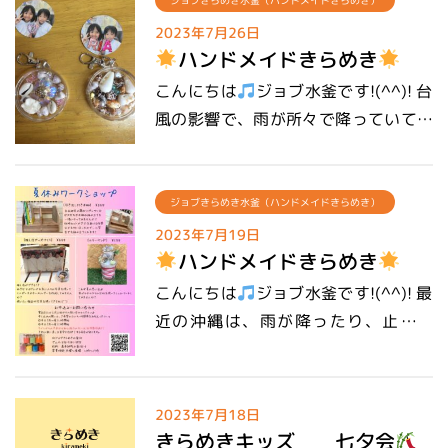
できずお休みになったり…とパタパタ
ジョブきらめき水釜（ハンドメイドきらめき）
来てくれました(^^♪ 「何色にす
しておりました
停電や断水、その
る？」「どの色がいいかな？」「この
2023年7月26日
ハンドメイドきらめき
他甚大な被害を受けた皆さまにおかれ
色かわいい
」など 想像しながら砂
ましては 1日も早く元の生活に戻れる
の色選びや、慣れない木工に取り組ん
こんにちは
ジョブ水釜です!(^^)! 台
ことを願っております。 さてさて今日
だり、楽しそうに作業をしていました
風の影響で、雨が所々で降っていて、
は前回同様「夏休みワークショップ」
(*´▽｀*) また、引き出し付き本棚は、
蒸し暑い今日この頃ですが 熱中症には
の様子をご紹介
カラーサンド＆ポ
棟梁と一緒に木工作業！普段は、職人
十分気を付けてくださいね！！ さて、
ーチ、キーホルダーを作りに来てくれ
気質の棟梁！ 子供たちの前では、打っ
ジョブ水釜では、夏休みのワークショ
ジョブきらめき水釜（ハンドメイドきらめき）
ました
悩むことなく、短時間で完
て変わって、笑顔で優しく丁寧に教え
ップを開催しております(^^♪ 職員や
2023年7月19日
成
（決断力の早さにびっくりです
てくれました(*^-^*)
ハンドメイドきらめき
利用者様が先生となり、子どもたちの
） オンリーワンのカラーサンド、キー
物作りを応援しております！！ 早速、
こんにちは
ジョブ水釜です!(^^)! 最
ホルダーの完成です(^^)/
元気な子ども達が来店し、慣れない機
近の沖縄は、雨が降ったり、止んだ
械や道具を使い本棚を完成させました
り、、、。 中々、スッキリしない日が
(^O^)／ 続いて、手作りキーホルダー
続いております(;_:) 気が付けば、７月
に挑戦
どの貝殻にしよう(=_=)何色
半ば、、、もうすぐ夏休み！ 自由研究
2023年7月18日
のビーズがいいかな～(*´▽｀*)と選ん
は、考えていますか(^^♪ ジョブ水釜
きらめきキッズ 七夕会